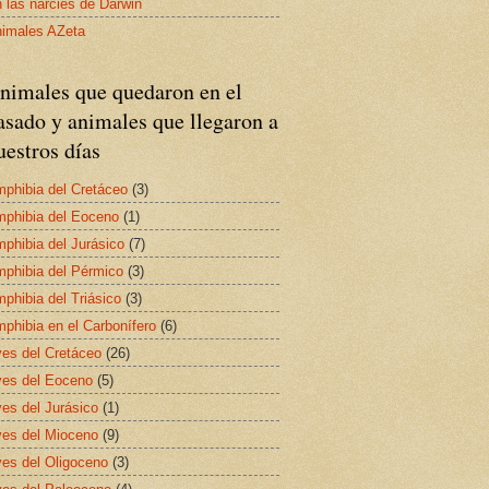
 las narcies de Darwin
imales AZeta
nimales que quedaron en el
asado y animales que llegaron a
uestros días
phibia del Cretáceo
(3)
phibia del Eoceno
(1)
phibia del Jurásico
(7)
phibia del Pérmico
(3)
phibia del Triásico
(3)
phibia en el Carbonífero
(6)
es del Cretáceo
(26)
es del Eoceno
(5)
es del Jurásico
(1)
es del Mioceno
(9)
es del Oligoceno
(3)