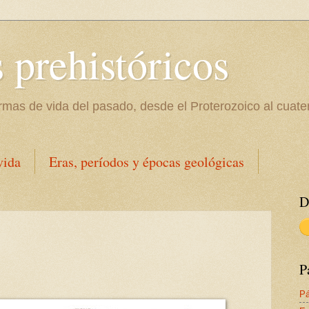
 prehistóricos
ormas de vida del pasado, desde el Proterozoico al cuate
vida
Eras, períodos y épocas geológicas
D
P
Pá