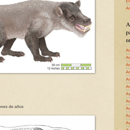
En
An
A
p
n
Am
Am
Am
Am
Am
Am
Av
Av
lones de años
Av
Av
Av