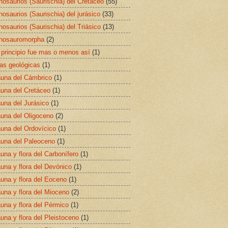
nosaurios (Saurischia) del Cretáceo
(55)
nosaurios (Saurischia) del jurásico
(33)
nosaurios (Saurischia) del Triásico
(13)
nosauromorpha
(2)
 principio fue mas o menos así
(1)
as geológicas
(1)
una del Cámbrico
(1)
una del Cretáceo
(1)
una del Jurásico
(1)
una del Oligoceno
(2)
una del Ordovícico
(1)
una del Paleoceno
(1)
una y flora del Carbonífero
(1)
una y flora del Devónico
(1)
una y flora del Eoceno
(1)
una y flora del Mioceno
(2)
una y flora del Pérmico
(1)
una y flora del Pleistoceno
(1)