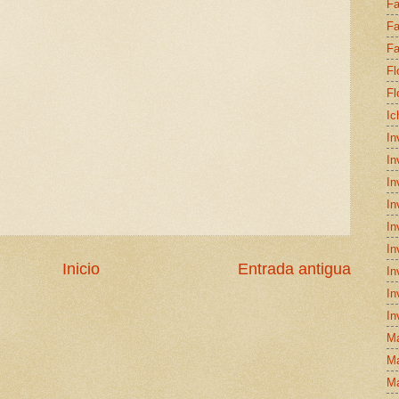
Fa
Fa
Fa
Fl
Fl
Ic
In
In
In
In
In
In
Inicio
Entrada antigua
In
In
In
Ma
Ma
Ma