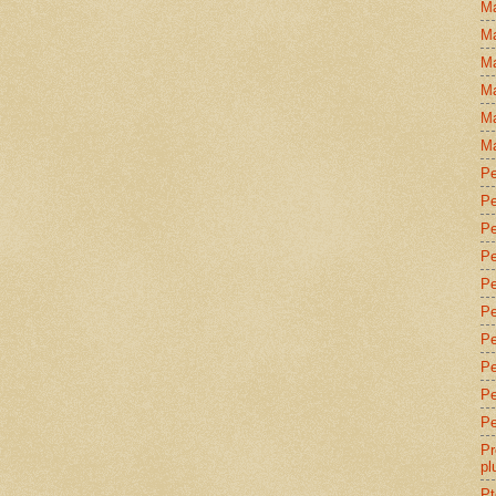
Ma
Ma
Ma
Ma
Ma
Ma
Pe
Pe
Pe
Pe
Pe
Pe
Pe
Pe
Pe
Pe
Pr
pl
Pt