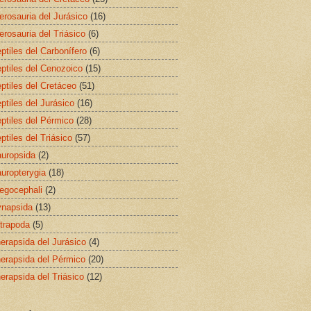
erosauria del Jurásico
(16)
erosauria del Triásico
(6)
ptiles del Carbonífero
(6)
ptiles del Cenozoico
(15)
ptiles del Cretáceo
(51)
ptiles del Jurásico
(16)
ptiles del Pérmico
(28)
ptiles del Triásico
(57)
uropsida
(2)
uropterygia
(18)
egocephali
(2)
napsida
(13)
trapoda
(5)
erapsida del Jurásico
(4)
erapsida del Pérmico
(20)
erapsida del Triásico
(12)