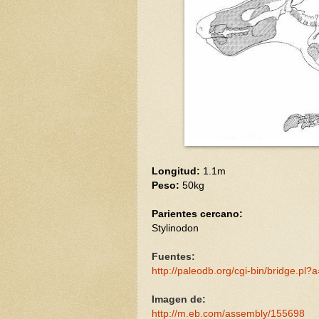
Longitud:
1.1m
Peso:
50kg
Parientes cercano:
Stylinodon
Fuentes:
http://paleodb.org/cgi-bin/bridge.pl
Imagen de:
http://m.eb.com/assembly/155698