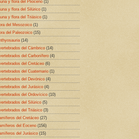
una y flora del Plioceno
(1)
una y flora del Silúrico
(1)
una y flora del Triásico
(1)
ora del Mesozoico
(1)
ora del Paleozoico
(15)
hthyosauria
(14)
vertebrados del Cámbrico
(14)
vertebrados del Carbonífero
(4)
vertebrados del Cretáceo
(6)
vertebrados del Cuaternario
(1)
vertebrados del Devónico
(4)
vertebrados del Jurásico
(4)
vertebrados del Ordovícico
(10)
vertebrados del Silúrico
(5)
vertebrados del Triásico
(3)
míferos del Cretáceo
(27)
míferos del Eoceno
(156)
míferos del Jurásico
(15)