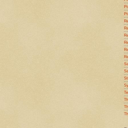
Pt
Pt
Re
Re
Re
Re
Re
Re
Sa
Sa
St
Sy
Te
Th
Th
Th