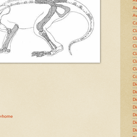
Av
Av
Av
Ca
Cl
Cl
Cl
Cl
Cl
Cl
Co
Di
Di
Di
Di
Di
?a=home
Di
Di