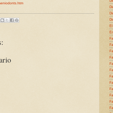
Di
aeniodonts.htm
Di
Di
Di
El
Er
Fa
:
Fa
Fa
ario
Fa
Fa
Fa
Fa
Fa
Fa
Fa
Fa
Fa