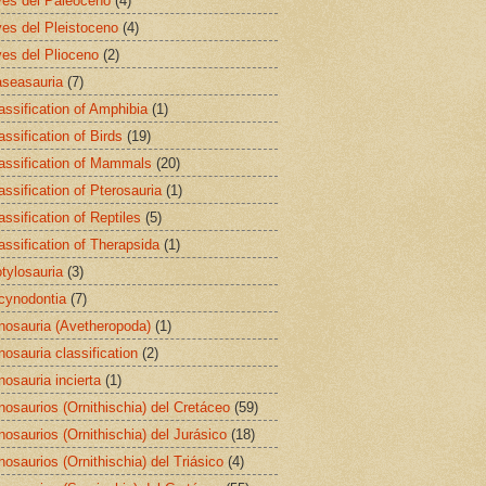
es del Paleoceno
(4)
es del Pleistoceno
(4)
es del Plioceno
(2)
seasauria
(7)
assification of Amphibia
(1)
assification of Birds
(19)
assification of Mammals
(20)
assification of Pterosauria
(1)
assification of Reptiles
(5)
assification of Therapsida
(1)
tylosauria
(3)
cynodontia
(7)
nosauria (Avetheropoda)
(1)
nosauria classification
(2)
nosauria incierta
(1)
nosaurios (Ornithischia) del Cretáceo
(59)
nosaurios (Ornithischia) del Jurásico
(18)
nosaurios (Ornithischia) del Triásico
(4)