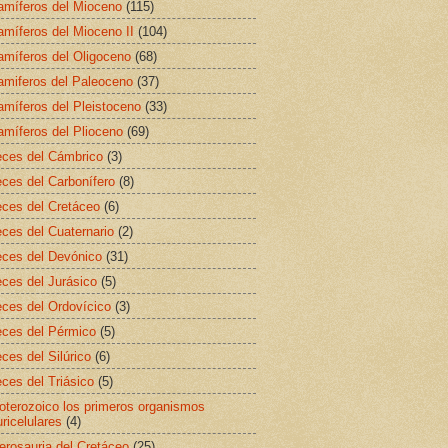
míferos del Mioceno
(115)
míferos del Mioceno II
(104)
míferos del Oligoceno
(68)
miferos del Paleoceno
(37)
míferos del Pleistoceno
(33)
míferos del Plioceno
(69)
ces del Cámbrico
(3)
ces del Carbonífero
(8)
ces del Cretáceo
(6)
ces del Cuaternario
(2)
ces del Devónico
(31)
ces del Jurásico
(5)
ces del Ordovícico
(3)
ces del Pérmico
(5)
ces del Silúrico
(6)
ces del Triásico
(5)
oterozoico los primeros organismos
uricelulares
(4)
erosauria del Cretáceo
(25)